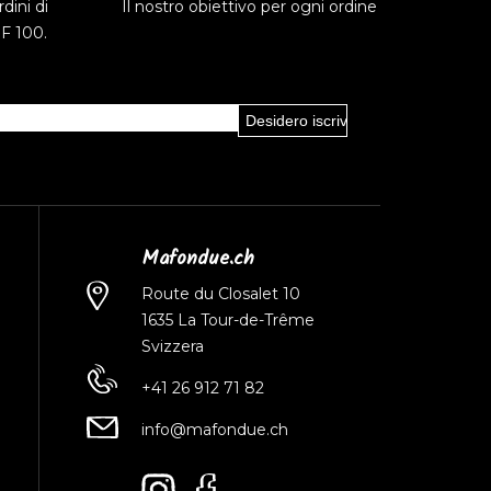
dini di
Il nostro obiettivo per ogni ordine
HF 100.
Mafondue.ch
Route du Closalet 10
1635 La Tour-de-Trême
Svizzera
+41 26 912 71 82
info@mafondue.ch