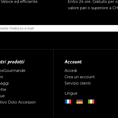
Veloce ed efficiente
Entro 24 ore. Gratuito per or
valore pari o superiore a C
stri prodotti
Account
oxGourmande
Accedi
mi
Crea un account
aggi
Servizio clienti
ette
Lingue
due
tivo
Dolci
Accessori