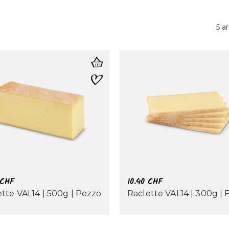
5 ar
CHF
10.40
CHF
tte VAL14 | 500g | Pezzo
Raclette VAL14 | 300g | 