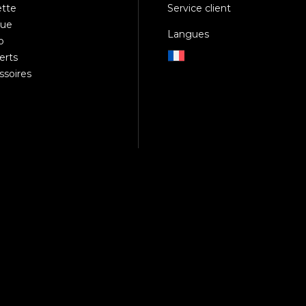
ette
Service client
due
Langues
o
erts
ssoires