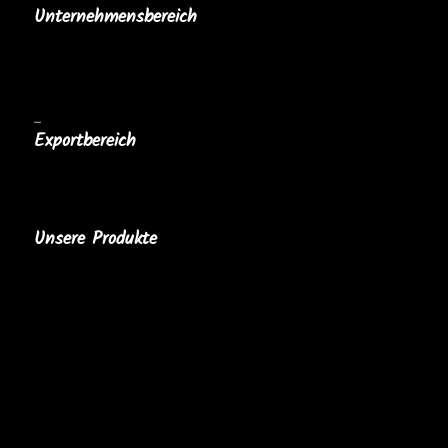
Unternehmensbereich
Horeca
Clubs, Sociétés et Associations
Personalisierte Caquelons
–
Exportbereich
Unsere Produkte
MaBoxGourmande
Wurstwaren
Kase
Raclettes
Fondues
Apéro
Desserts
Zubehoer