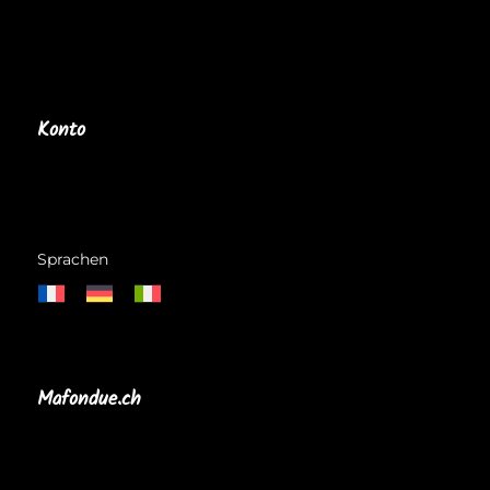
Konto
Anmelden
Ein Konto erstellen
Kundenservice
Sprachen
Mafondue.ch
Rte du Closalet 10
1635 La Tour-de-Trême
Suisse