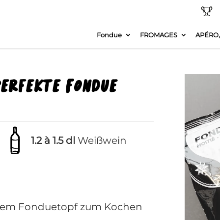
Fondue
FROMAGES
APÉRO,
perfekte Fondue
1.2 à 1.5 dl
Weißwein
hrem Fonduetopf zum Kochen