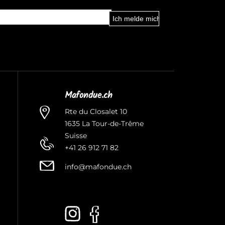
Mafondue.ch
Rte du Closalet 10
1635 La Tour-de-Trême
Suisse
+41 26 912 71 82
info@mafondue.ch