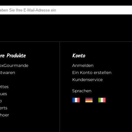
re Produkte
Konto
oxGourmande
Anmelden
twaren
Ein Konto erstellen
Kundenservice
ettes
Sprachen
ues
o
erts
hoer