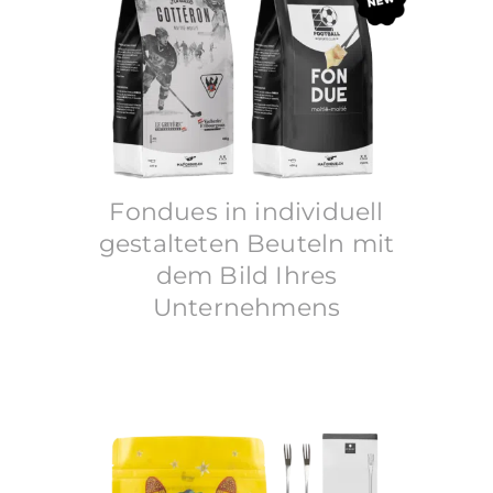
Fondues in individuell
gestalteten Beuteln mit
dem Bild Ihres
Unternehmens