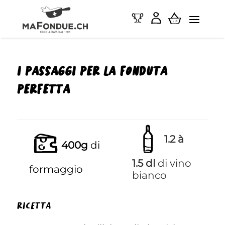
i passaggi per la fonduta
perfetta
1.2 à
400g
di
1.5 dl
di vino
formaggio
bianco
ricetta