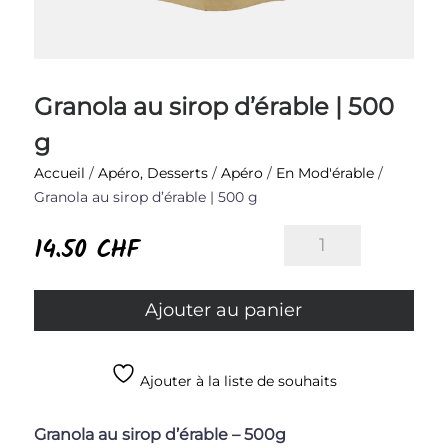
Granola au sirop d’érable | 500
g
Accueil
/
Apéro, Desserts
/
Apéro
/
En Mod'érable
/
Granola au sirop d’érable | 500 g
quantité
14.50
CHF
de
Granola
au
Ajouter au panier
sirop
d’érable
|
Ajouter à la liste de souhaits
500
g
Granola au sirop d’érable – 500g