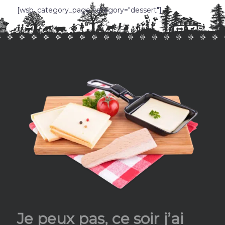
[wsb_category_page category="dessert"]
Je peux pas, ce soir j’ai