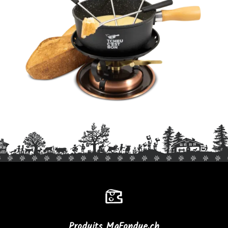
Produits MaFondue.ch