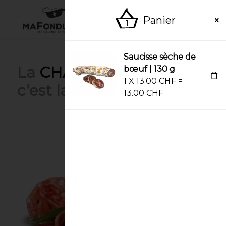
Panier
1
Saucisse sèche de
La
CHARCUTERIE
bœuf | 130 g
1
X
13.00
CHF
=
c’est la vie!
13.00
CHF