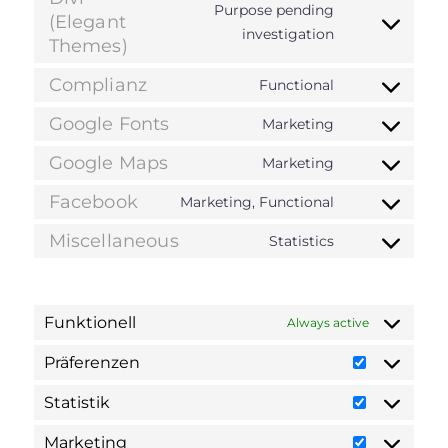
sourcebuste
Purpose pending
service
(Elegant
js
Consent
investigation
stripe
Themes)
to
service
Complianz
Functional
Consent
divi-
to
Google Fonts
Marketing
(elegant-
Consent
service
themes)
to
Google Maps
Marketing
complianz
Consent
service
to
Facebook
Marketing, Functional
google-
Consent
service
fonts
to
Miscellaneous
Statistics
google-
Consent
service
maps
to
facebook
service
Funktionell
miscellaneo
Always active
Präferenzen
Präferenz
Statistik
Statistik
Marketing