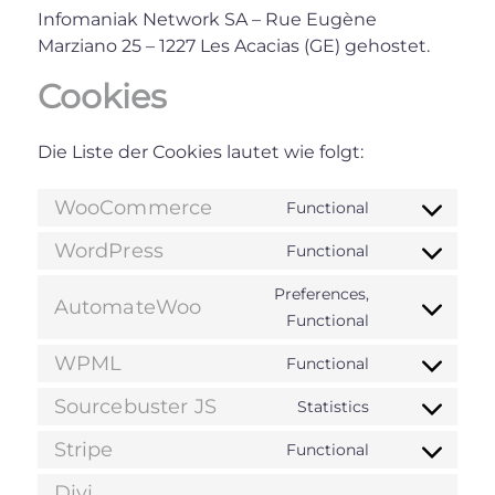
Infomaniak Network SA – Rue Eugène
Marziano 25 – 1227 Les Acacias (GE) gehostet.
Cookies
Die Liste der Cookies lautet wie folgt:
WooCommerce
Functional
Consent
to
WordPress
Functional
Consent
service
to
Preferences,
woocomme
AutomateWoo
service
Consent
Functional
wordpress
to
WPML
Functional
service
Consent
automatew
to
Sourcebuster JS
Statistics
Consent
service
to
Stripe
Functional
wpml
Consent
service
to
Divi