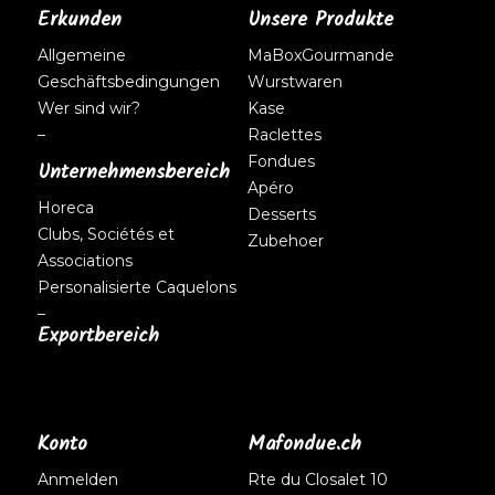
Erkunden
Unsere Produkte
Allgemeine
MaBoxGourmande
Geschäftsbedingungen
Wurstwaren
Wer sind wir?
Kase
–
Raclettes
Fondues
Unternehmensbereich
Apéro
Horeca
Desserts
Clubs, Sociétés et
Zubehoer
Associations
Personalisierte Caquelons
–
Exportbereich
Konto
Mafondue.ch
Anmelden
Rte du Closalet 10