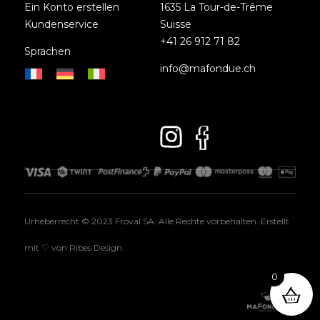
Ein Konto erstellen
1635 La Tour-de-Trême
Kundenservice
Suisse
+41 26 912 71 82
Sprachen
info@mafondue.ch
Urheberrecht © 2023 Froval SA. Alle Rechte vorbehalten. Erstellt
mit ♡ von
Ribes Design
.
0