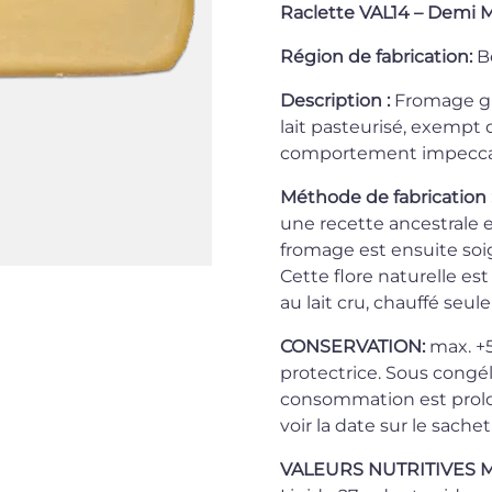
Raclette VAL14 – Demi 
Région de fabrication:
B
Description :
Fromage gr
lait pasteurisé, exempt d
comportement impeccabl
Méthode de fabrication 
une recette ancestrale et
fromage est ensuite soi
Cette flore naturelle e
au lait cru, chauffé seu
CONSERVATION:
max. +
protectrice. Sous congéla
consommation est prolo
voir la date sur le sachet 
VALEURS NUTRITIVES 