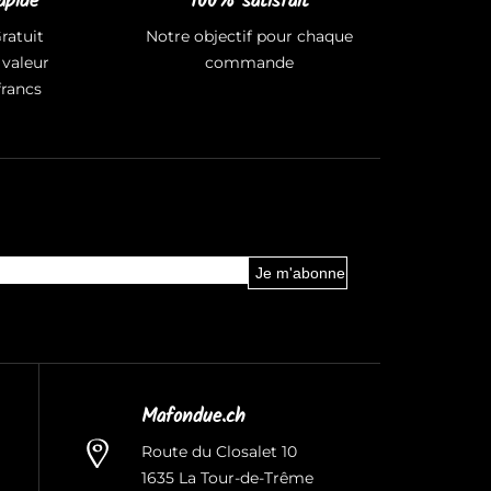
apide
100% satisfait
ratuit
Notre objectif pour chaque
valeur
commande
francs
Mafondue.ch
Route du Closalet 10
1635 La Tour-de-Trême