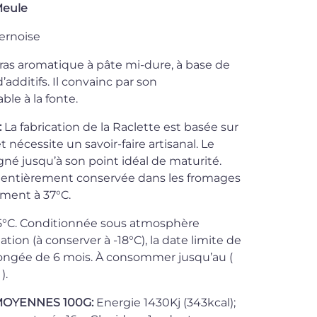
Meule
ernoise
as aromatique à pâte mi-dure, à base de
’additifs. Il convainc par son
e à la fonte.
:
La fabrication de la Raclette est basée sur
 nécessite un savoir-faire artisanal. Le
gné jusqu’à son point idéal de maturité.
st entièrement conservée dans les fromages
lement à 37°C.
5°C. Conditionnée sous atmosphère
tion (à conserver à -18°C), la date limite de
ngée de 6 mois. À consommer jusqu’au (
).
MOYENNES 100G:
Energie 1430Kj (343kcal);