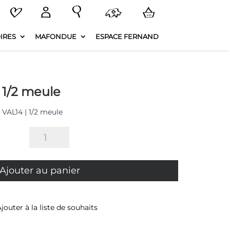
IRES
MAFONDUE
ESPACE FERNAND
 1/2 meule
 VAL14 | 1/2 meule
quantité
de
Raclette
VAL14
Ajouter au panier
|
1/2
meule
jouter à la liste de souhaits