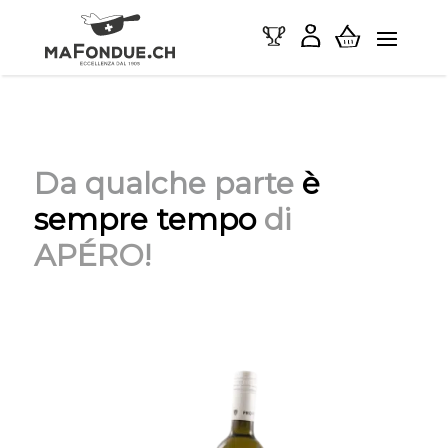
Da qualche parte
è
sempre tempo
di
AP
É
RO
!