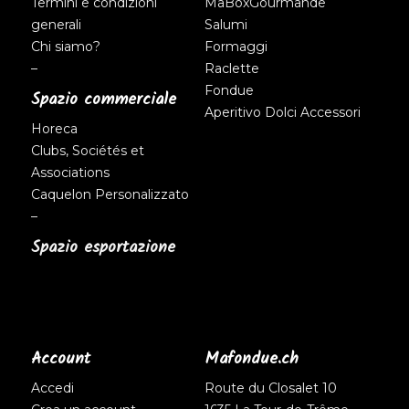
Termini e condizioni
MaBoxGourmande
generali
Salumi
Chi siamo?
Formaggi
–
Raclette
Fondue
Spazio commerciale
Aperitivo
Dolci
Accessori
Horeca
Clubs, Sociétés et
Associations
Caquelon Personalizzato
–
Spazio esportazione
Account
Mafondue.ch
Accedi
Route du Closalet 10