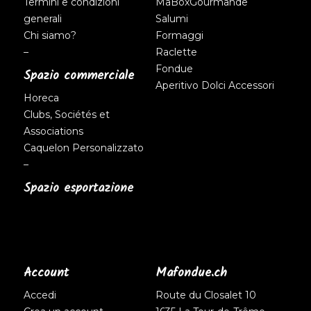
Termini e condizioni
MaBoxGourmande
generali
Salumi
Chi siamo?
Formaggi
–
Raclette
Fondue
Spazio commerciale
Aperitivo
Dolci
Accessori
Horeca
Clubs, Sociétés et
Associations
Caquelon Personalizzato
–
Spazio esportazione
Account
Mafondue.ch
Accedi
Route du Closalet 10