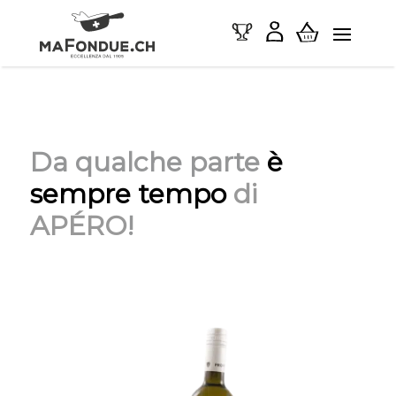
Da qualche parte
è
sempre tempo
di
AP
É
RO
!