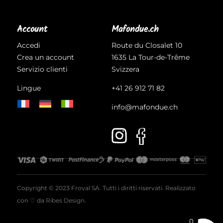
Account
Mafondue.ch
Accedi
Route du Closalet 10
Crea un account
1635 La Tour-de-Trême
Servizio clienti
Svizzera
Lingue
+41 26 912 71 82
info@mafondue.ch
Copyright © 2023 Froval SA. Tutti i diritti riservati. Realizzato
con ♡ da
Ribes Design
.
0