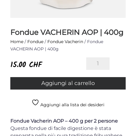
Fondue VACHERIN AOP | 400g
Home
/
Fondue
/
Fondue Vacherin
/ Fondue
VACHERIN AOP | 400g
Fondue
15.00
CHF
VACHERIN
AOP
|
Aggiungi al carrello
400g
quantità
Aggiungi alla lista dei desideri
Fondue Vacherin AOP – 400 g
per 2 persone
Questa fondue di facile digestione è stata
preparata nella più pura tradizione friburghese,