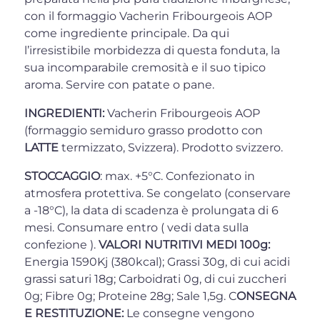
con il formaggio Vacherin Fribourgeois AOP
come ingrediente principale. Da qui
l’irresistibile morbidezza di questa fonduta, la
sua incomparabile cremosità e il suo tipico
aroma. Servire con patate o pane.
INGREDIENTI:
Vacherin Fribourgeois AOP
(formaggio semiduro grasso prodotto con
LATTE
termizzato, Svizzera). Prodotto svizzero.
STOCCAGGIO
: max. +5°C. Confezionato in
atmosfera protettiva. Se congelato (conservare
a -18°C), la data di scadenza è prolungata di 6
mesi. Consumare entro ( vedi data sulla
confezione ).
VALORI NUTRITIVI MEDI 100g:
Energia 1590Kj (380kcal); Grassi 30g, di cui acidi
grassi saturi 18g; Carboidrati 0g, di cui zuccheri
0g; Fibre 0g; Proteine 28g; Sale 1,5g. C
ONSEGNA
E RESTITUZIONE:
Le consegne vengono