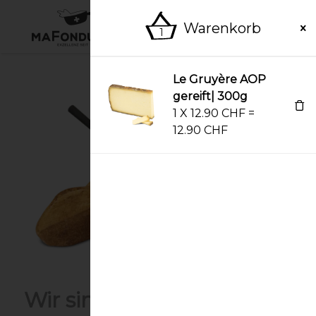
Warenkorb
1
Le Gruyère AOP
gereift| 300g
1
X
12.90
CHF
=
12.90
CHF
Wir sind alle