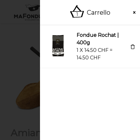
Carrello
1
Fondue Rochat |
400g
1
X
14.50
CHF
=
14.50
CHF
Amiamo la
FONDUE