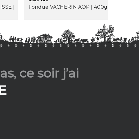
ISSE |
Fondue VACHERIN AOP | 400g
s, ce soir j’ai
E