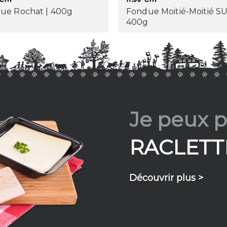
ue Rochat | 400g
Fondue Moitié-Moitié SU
400g
Je peux pa
RACLETT
Découvrir plus >