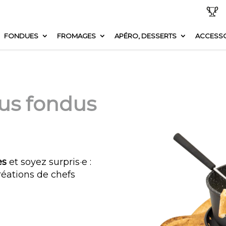
FONDUES
FROMAGES
APÉRO, DESSERTS
ACCESSO
us fondus
es
et soyez surpris·e :
réations de chefs