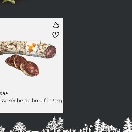
CHF
isse sèche de bœuf | 130 g