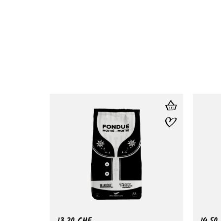
13.20
CHF
14.50