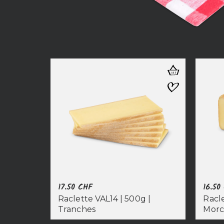
17.50
CHF
16.50
Raclette VAL14 | 500g |
Racle
Tranches
Mor