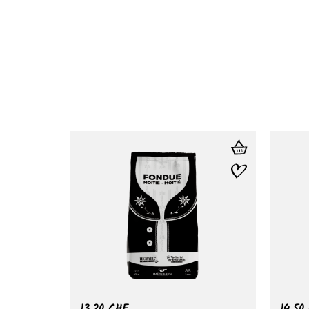
13.20
CHF
14.50