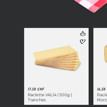
17.50
CHF
16.50
Raclette VAL14 | 500g |
Racle
Tranches
Mor