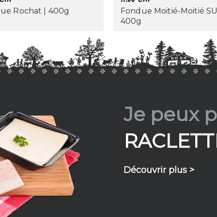
ue Rochat | 400g
Fondue Moitié-Moitié SU
400g
Je peux pa
RACLETT
Découvrir plus >