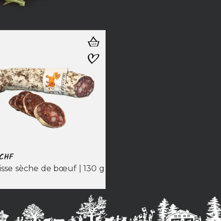
CHF
isse sèche de bœuf | 130 g