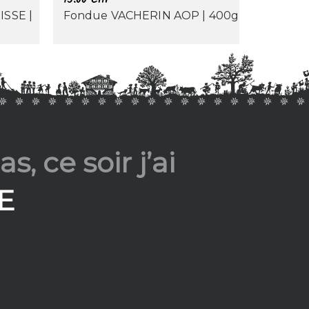
ISSE |
Fondue VACHERIN AOP | 400g
s, ce soir j’ai
E