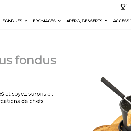
FONDUES
FROMAGES
APÉRO, DESSERTS
ACCESSO
us fondus
es
et soyez surpris·e :
réations de chefs