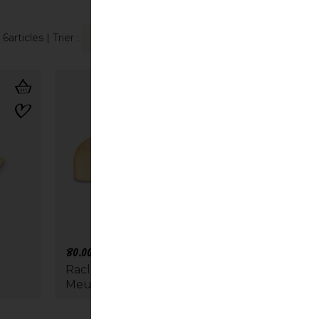
6articles
| Trier :
80.00
CHF
Raclette du Valais AOP | 1/2
Meule