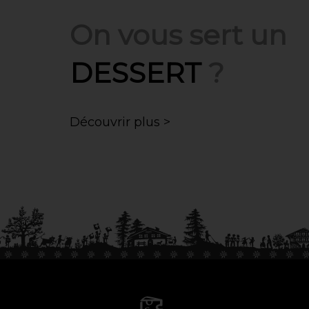
On vous sert un
DESSERT
?
Découvrir plus >