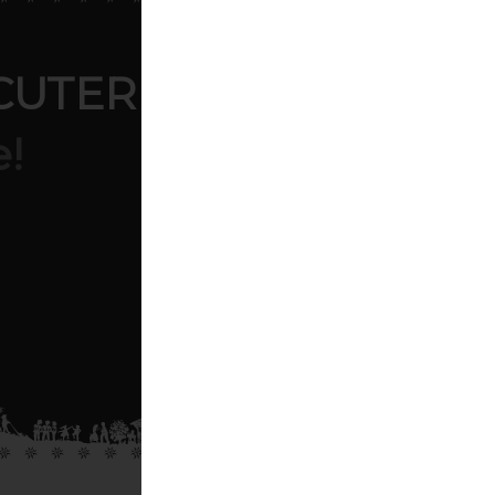
CUTERIE
e!