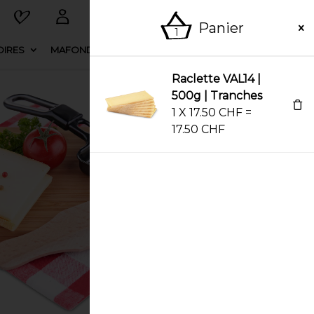
Panier
1
IRES
MAFONDUE
ESPACE FERNAND
Raclette VAL14 |
500g | Tranches
1
X
17.50
CHF
=
17.50
CHF