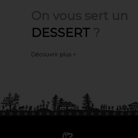
On vous sert un
DESSERT
?
Découvrir plus >