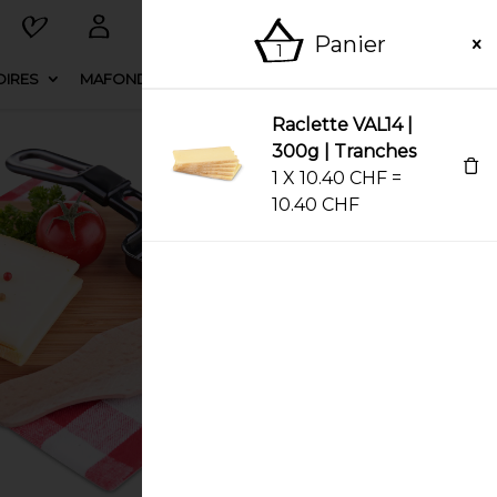
Panier
1
IRES
MAFONDUE
ESPACE FERNAND
Raclette VAL14 |
300g | Tranches
1
X
10.40
CHF
=
10.40
CHF