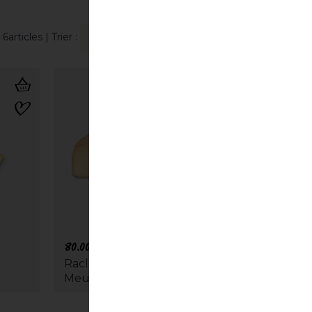
6articles
| Trier :
80.00
CHF
Raclette du Valais AOP | 1/2
Meule