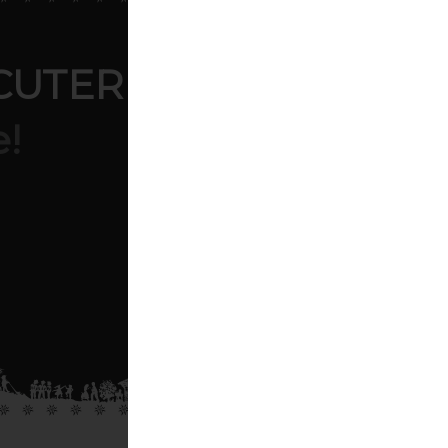
CUTERIE
e!