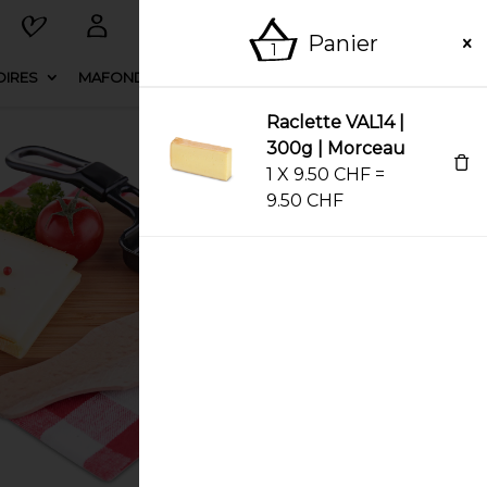
Panier
1
IRES
MAFONDUE
ESPACE FERNAND
Raclette VAL14 |
300g | Morceau
1
X
9.50
CHF
=
9.50
CHF