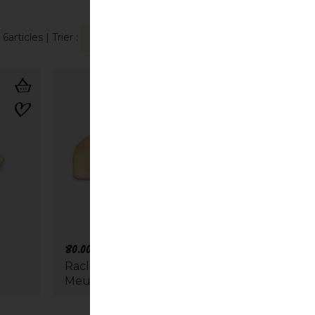
6articles
| Trier :
80.00
CHF
Raclette du Valais AOP | 1/2
Meule