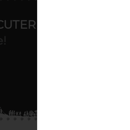
CUTERIE
e!