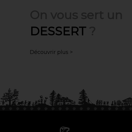
On vous sert un
DESSERT
?
Découvrir plus >